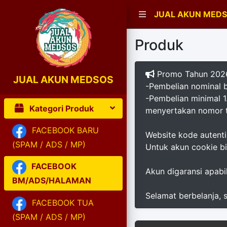
JUAL AKUN MED
Produk
Promo Tahun 2026
JUAL AKUN MEDSOS
-Pembelian nominal
-Pembelian minimal 
Kategori Produk
menyertakan nomor t
FACEBOOK BARU
Website kode autenti
(SPAM / ADS / MP)
Untuk akun cookie b
FACEBOOK
Akun digaransi apabil
BM/ADS/HALAMAN
Selamat berbelanja,
FACEBOOK TUA
(SPAM / ADS / MP)