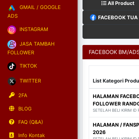
All Product
GMAIL / GOOGLE
ADS
FACEBOOK TUA (
INSTAGRAM
JASA TAMBAH
FACEBOOK BM/AD
FOLLOWER
TIKTOK
TWITTER
List Kategori Prod
2FA
HALAMAN FACEBO
FOLLOWER RAND
BLOG
SETELAH BELI KIRIM ID
FAQ (Q&A)
HALAMAN / FANSP
2026
Info Kontak
SETELAH BELI KIRIM ID