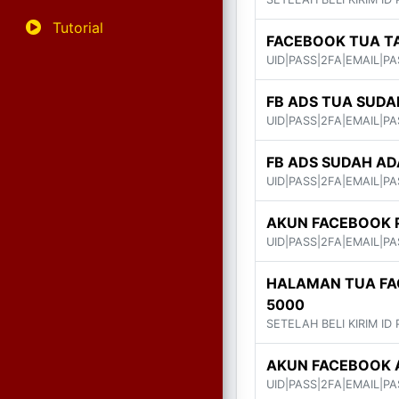
Tutorial
FACEBOOK TUA TA
UID|PASS|2FA|EMAIL|PA
FB ADS TUA SUD
UID|PASS|2FA|EMAIL|P
FB ADS SUDAH A
UID|PASS|2FA|EMAIL|P
AKUN FACEBOOK 
UID|PASS|2FA|EMAIL|P
HALAMAN TUA FA
5000
SETELAH BELI KIRIM ID
AKUN FACEBOOK A
UID|PASS|2FA|EMAIL|P