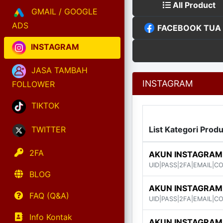
All Product
GMAIL / GOOGLE
ADS
FACEBOOK TUA (
INSTAGRAM
JASA TAMBAH
INSTAGRAM
FOLLOWER
TIKTOK
TWITTER
List Kategori Prod
2FA
AKUN INSTAGRAM 
UID|PASS|2FA|EMAIL|C
BLOG
AKUN INSTAGRAM
FAQ (Q&A)
UID|PASS|2FA|EMAIL|C
Info Kontak
AKUN INSTAGRAM